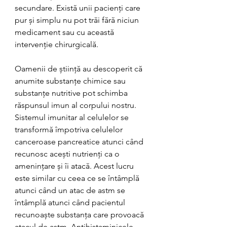
secundare. Există unii pacienți care 
pur și simplu nu pot trăi fără niciun 
medicament sau cu această 
intervenție chirurgicală.
Oamenii de știință au descoperit că 
anumite substanțe chimice sau 
substanțe nutritive pot schimba 
răspunsul imun al corpului nostru. 
Sistemul imunitar al celulelor se 
transformă împotriva celulelor 
canceroase pancreatice atunci când 
recunosc acești nutrienți ca o 
amenințare și îi atacă. Acest lucru 
este similar cu ceea ce se întâmplă 
atunci când un atac de astm se 
întâmplă atunci când pacientul 
recunoaște substanța care provoacă 
atacul de astm. Antihistaminicele 