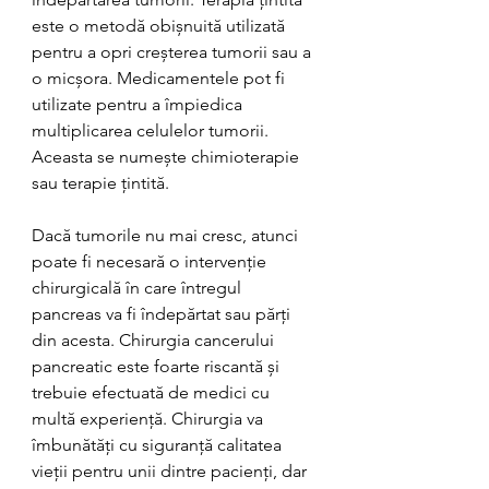
este o metodă obișnuită utilizată 
pentru a opri creșterea tumorii sau a 
o micșora. Medicamentele pot fi 
utilizate pentru a împiedica 
multiplicarea celulelor tumorii. 
Aceasta se numește chimioterapie 
sau terapie țintită.
Dacă tumorile nu mai cresc, atunci 
poate fi necesară o intervenție 
chirurgicală în care întregul 
pancreas va fi îndepărtat sau părți 
din acesta. Chirurgia cancerului 
pancreatic este foarte riscantă și 
trebuie efectuată de medici cu 
multă experiență. Chirurgia va 
îmbunătăți cu siguranță calitatea 
vieții pentru unii dintre pacienți, dar 