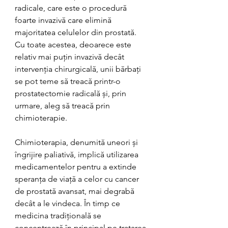
radicale, care este o procedură 
foarte invazivă care elimină 
majoritatea celulelor din prostată. 
Cu toate acestea, deoarece este 
relativ mai puțin invazivă decât 
intervenția chirurgicală, unii bărbați 
se pot teme să treacă printr-o 
prostatectomie radicală și, prin 
urmare, aleg să treacă prin 
chimioterapie.
Chimioterapia, denumită uneori și 
îngrijire paliativă, implică utilizarea 
medicamentelor pentru a extinde 
speranța de viață a celor cu cancer 
de prostată avansat, mai degrabă 
decât a le vindeca. În timp ce 
medicina tradițională se 
concentrează în principal pe tratarea 