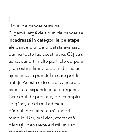
{
Tipuri de cancer terminal
O gamă largă de tipuri de cancer se 
încadrează în categoriile de etape 
ale cancerului de prostată avansat, 
dar nu toate fac acest lucru. Câțiva s-
au răspândit în alte părți ale corpului 
și au extins limitele bolii, dar nu au 
ajuns încă la punctul în care pot fi 
tratați. Acesta este cazul cancerelor 
care s-au răspândit în alte organe. 
Cancerul de prostată, de exemplu, 
se găsește cel mai adesea la 
bărbați, deși afectează uneori 
femeile. Dar, mai des, afectează 
bărbații, deoarece există un risc 
mult mai mare de cancer de 