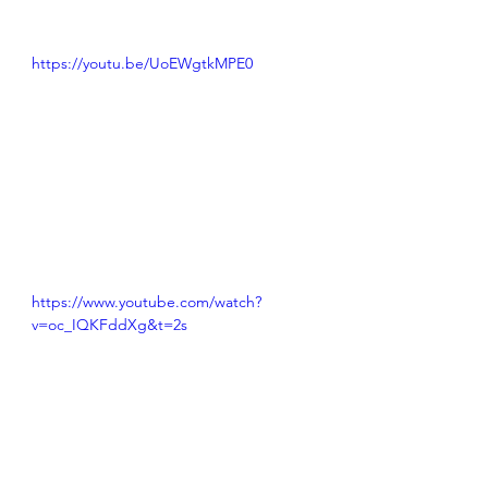
https://youtu.be/UoEWgtkMPE0
https://www.youtube.com/watch?
v=oc_IQKFddXg&t=2s