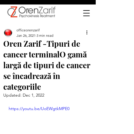
officeorenzarif
Jan 26, 2021
3 min read
Oren Zarif -Tipuri de
cancer terminalO gamă
largă de tipuri de cancer
se încadrează în
categoriile
Updated:
Dec 1, 2022
https://youtu.be/UoEWgtkMPE0