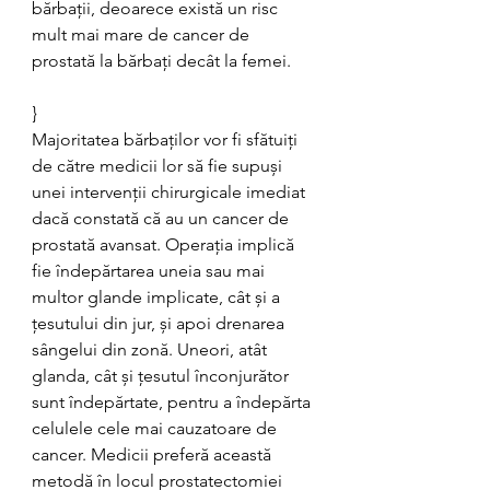
bărbații, deoarece există un risc 
mult mai mare de cancer de 
prostată la bărbați decât la femei.
}
Majoritatea bărbaților vor fi sfătuiți 
de către medicii lor să fie supuși 
unei intervenții chirurgicale imediat 
dacă constată că au un cancer de 
prostată avansat. Operația implică 
fie îndepărtarea uneia sau mai 
multor glande implicate, cât și a 
țesutului din jur, și apoi drenarea 
sângelui din zonă. Uneori, atât 
glanda, cât și țesutul înconjurător 
sunt îndepărtate, pentru a îndepărta 
celulele cele mai cauzatoare de 
cancer. Medicii preferă această 
metodă în locul prostatectomiei 